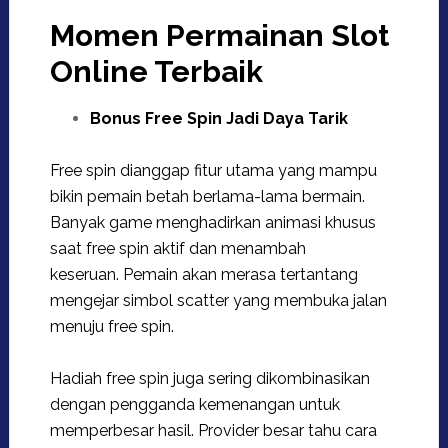
Momen Permainan Slot
Online Terbaik
Bonus Free Spin Jadi Daya Tarik
Free spin dianggap fitur utama yang mampu
bikin pemain betah berlama-lama bermain.
Banyak game menghadirkan animasi khusus
saat free spin aktif dan menambah
keseruan.
Pemain akan merasa tertantang
mengejar simbol scatter yang membuka jalan
menuju free spin.
Hadiah free spin juga sering dikombinasikan
dengan pengganda kemenangan untuk
memperbesar hasil.
Provider besar tahu cara