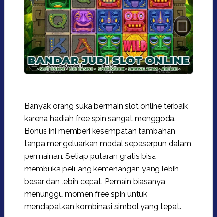
Banyak orang suka bermain slot online terbaik
karena hadiah free spin sangat menggoda.
Bonus ini memberi kesempatan tambahan
tanpa mengeluarkan modal sepeserpun dalam
permainan.
Setiap putaran gratis bisa
membuka peluang kemenangan yang lebih
besar dan lebih cepat. Pemain biasanya
menunggu momen free spin untuk
mendapatkan kombinasi simbol yang tepat.