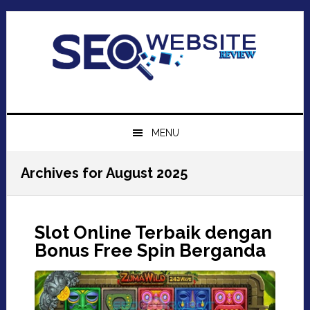
Skip
Skip
Skip
to
to
to
primary
main
primary
navigation
content
sidebar
MENU
Archives for August 2025
Slot Online Terbaik dengan
Bonus Free Spin Berganda