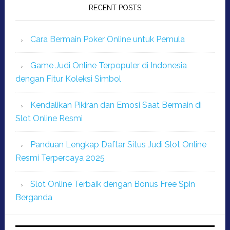
RECENT POSTS
Cara Bermain Poker Online untuk Pemula
Game Judi Online Terpopuler di Indonesia
dengan Fitur Koleksi Simbol
Kendalikan Pikiran dan Emosi Saat Bermain di
Slot Online Resmi
Panduan Lengkap Daftar Situs Judi Slot Online
Resmi Terpercaya 2025
Slot Online Terbaik dengan Bonus Free Spin
Berganda