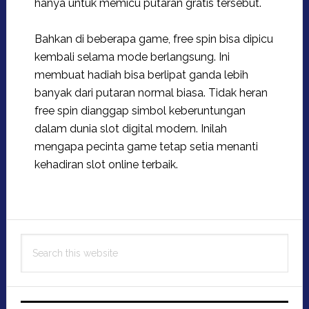
hanya untuk memicu putaran gratis tersebut.
Bahkan di beberapa game, free spin bisa dipicu
kembali selama mode berlangsung. Ini
membuat hadiah bisa berlipat ganda lebih
banyak dari putaran normal biasa.
Tidak heran
free spin dianggap simbol keberuntungan
dalam dunia slot digital modern. Inilah
mengapa pecinta game tetap setia menanti
kehadiran slot online terbaik.
Primary
Search
Sidebar
this
website