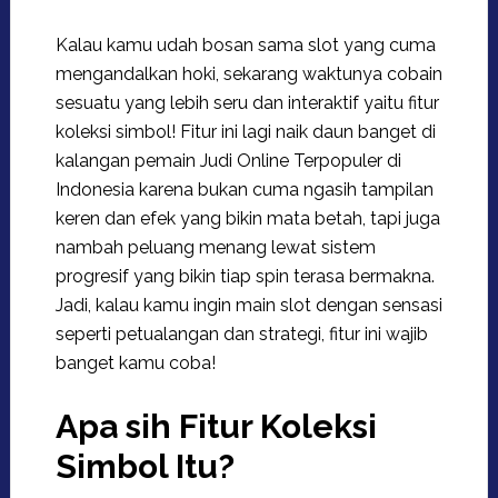
Kalau kamu udah bosan sama slot yang cuma
mengandalkan hoki, sekarang waktunya cobain
sesuatu yang lebih seru dan interaktif yaitu fitur
koleksi simbol! Fitur ini lagi naik daun banget di
kalangan pemain Judi Online Terpopuler di
Indonesia karena bukan cuma ngasih tampilan
keren dan efek yang bikin mata betah, tapi juga
nambah peluang menang lewat sistem
progresif yang bikin tiap spin terasa bermakna.
Jadi, kalau kamu ingin main slot dengan sensasi
seperti petualangan dan strategi, fitur ini wajib
banget kamu coba!
Apa sih Fitur Koleksi
Simbol Itu?