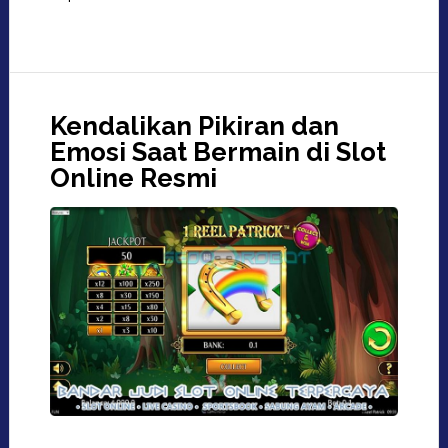
Kendalikan Pikiran dan
Emosi Saat Bermain di Slot
Online Resmi