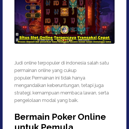
Judi online terpopuler di indonesia salah satu
permainan online yang cukup
populer. Permainan ini tidak hanya
mengandalkan keberuntungan, tetapi juga
strategi, kemampuan membaca lawan, serta
pengelolaan modal yang baik.
Bermain Poker Online
untuk Pemula