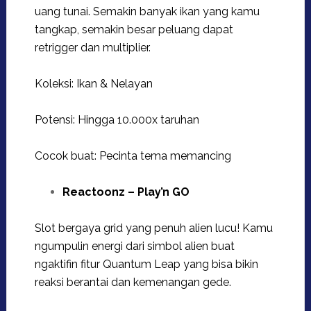
uang tunai. Semakin banyak ikan yang kamu
tangkap, semakin besar peluang dapat
retrigger dan multiplier.
Koleksi: Ikan & Nelayan
Potensi: Hingga 10.000x taruhan
Cocok buat: Pecinta tema memancing
Reactoonz – Play’n GO
Slot bergaya grid yang penuh alien lucu! Kamu
ngumpulin energi dari simbol alien buat
ngaktifin fitur Quantum Leap yang bisa bikin
reaksi berantai dan kemenangan gede.