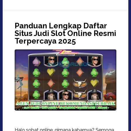
Panduan Lengkap Daftar
Situs Judi Slot Online Resmi
Terpercaya 2025
Halo sobat online, gimana kabarnya? Semoga