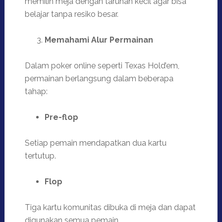
memilih meja dengan taruhan kecil agar bisa
belajar tanpa resiko besar.
Memahami Alur Permainan
Dalam poker online seperti Texas Hold’em,
permainan berlangsung dalam beberapa
tahap:
Pre-flop
Setiap pemain mendapatkan dua kartu
tertutup.
Flop
Tiga kartu komunitas dibuka di meja dan dapat
digunakan semua pemain.