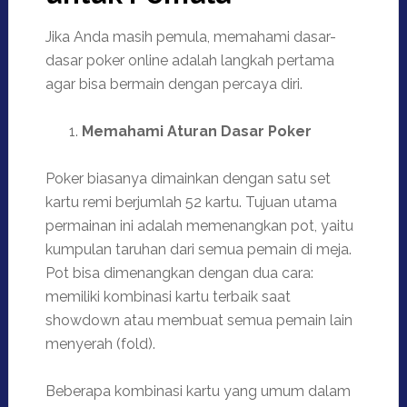
Jika Anda masih pemula, memahami dasar-
dasar poker online adalah langkah pertama
agar bisa bermain dengan percaya diri.
Memahami Aturan Dasar Poker
Poker biasanya dimainkan dengan satu set
kartu remi berjumlah 52 kartu. Tujuan utama
permainan ini adalah memenangkan pot, yaitu
kumpulan taruhan dari semua pemain di meja.
Pot bisa dimenangkan dengan dua cara:
memiliki kombinasi kartu terbaik saat
showdown atau membuat semua pemain lain
menyerah (fold).
Beberapa kombinasi kartu yang umum dalam