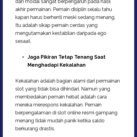
dan modal sangat berpengaruh pada hasil
akhir permainan. Pemain disiplin selalu tahu
kapan harus berhenti meski sedang menang.
Itu adalah sikap pemain cerdas yang
mengutamakan kestabilan daripada ego
sesaat.
Jaga Pikiran Tetap Tenang Saat
Menghadapi Kekalahan
Kekalahan adalah bagian alami dari permainan
slot yang tidak bisa dihindari. Namun yang
membedakan pemain hebat adalah cara
mereka merespons kekalahan. Pemain
berpengalaman di slot online resmi gampang
menang tidak mudah panik ketika saldo
berkurang drastis.