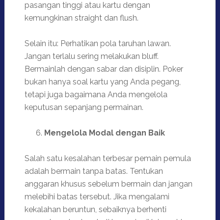
pasangan tinggi atau kartu dengan
kemungkinan straight dan flush.
Selain itu: Perhatikan pola taruhan lawan.
Jangan terlalu sering melakukan bluff.
Bermainlah dengan sabar dan disiplin.
Poker
bukan hanya soal kartu yang Anda pegang,
tetapi juga bagaimana Anda mengelola
keputusan sepanjang permainan.
Mengelola Modal dengan Baik
Salah satu kesalahan terbesar pemain pemula
adalah bermain tanpa batas. Tentukan
anggaran khusus sebelum bermain dan jangan
melebihi batas tersebut. Jika mengalami
kekalahan beruntun, sebaiknya berhenti