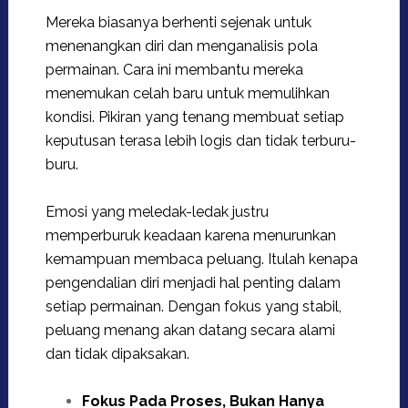
Mereka biasanya berhenti sejenak untuk
menenangkan diri dan menganalisis pola
permainan. Cara ini membantu mereka
menemukan celah baru untuk memulihkan
kondisi. Pikiran yang tenang membuat setiap
keputusan terasa lebih logis dan tidak terburu-
buru.
Emosi yang meledak-ledak justru
memperburuk keadaan karena menurunkan
kemampuan membaca peluang. Itulah kenapa
pengendalian diri menjadi hal penting dalam
setiap permainan. Dengan fokus yang stabil,
peluang menang akan datang secara alami
dan tidak dipaksakan.
Fokus Pada Proses, Bukan Hanya