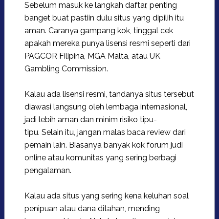
Sebelum masuk ke langkah daftar, penting
banget buat pastiin dulu situs yang dipilih itu
aman. Caranya gampang kok, tinggal cek
apakah mereka punya lisensi resmi seperti dari
PAGCOR Filipina, MGA Malta, atau UK
Gambling Commission.
Kalau ada lisensi resmi, tandanya situs tersebut
diawasi langsung oleh lembaga internasional,
jadi lebih aman dan minim risiko tipu-
tipu.
Selain itu, jangan malas baca review dari
pemain lain. Biasanya banyak kok forum judi
online atau komunitas yang sering berbagi
pengalaman.
Kalau ada situs yang sering kena keluhan soal
penipuan atau dana ditahan, mending