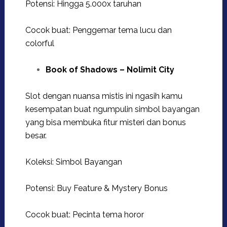
Potensi: Hingga 5.000x taruhan
Cocok buat: Penggemar tema lucu dan
colorful
Book of Shadows – Nolimit City
Slot dengan nuansa mistis ini ngasih kamu
kesempatan buat ngumpulin simbol bayangan
yang bisa membuka fitur misteri dan bonus
besar.
Koleksi: Simbol Bayangan
Potensi: Buy Feature & Mystery Bonus
Cocok buat: Pecinta tema horor