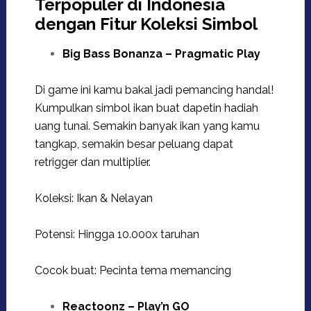
Terpopuler di Indonesia
dengan Fitur Koleksi Simbol
Big Bass Bonanza – Pragmatic Play
Di game ini kamu bakal jadi pemancing handal!
Kumpulkan simbol ikan buat dapetin hadiah
uang tunai. Semakin banyak ikan yang kamu
tangkap, semakin besar peluang dapat
retrigger dan multiplier.
Koleksi: Ikan & Nelayan
Potensi: Hingga 10.000x taruhan
Cocok buat: Pecinta tema memancing
Reactoonz – Play’n GO