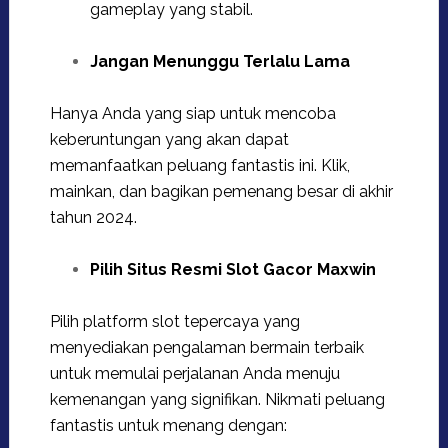
gameplay yang stabil.
Jangan Menunggu Terlalu Lama
Hanya Anda yang siap untuk mencoba
keberuntungan yang akan dapat
memanfaatkan peluang fantastis ini. Klik,
mainkan, dan bagikan pemenang besar di akhir
tahun 2024.
Pilih Situs Resmi Slot Gacor Maxwin
Pilih platform slot tepercaya yang
menyediakan pengalaman bermain terbaik
untuk memulai perjalanan Anda menuju
kemenangan yang signifikan. Nikmati peluang
fantastis untuk menang dengan: