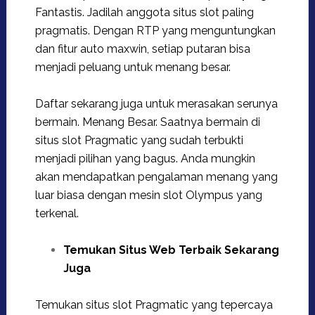
Fantastis. Jadilah anggota situs slot paling
pragmatis. Dengan RTP yang menguntungkan
dan fitur auto maxwin, setiap putaran bisa
menjadi peluang untuk menang besar.
Daftar sekarang juga untuk merasakan serunya
bermain. Menang Besar. Saatnya bermain di
situs slot Pragmatic yang sudah terbukti
menjadi pilihan yang bagus. Anda mungkin
akan mendapatkan pengalaman menang yang
luar biasa dengan mesin slot Olympus yang
terkenal.
Temukan Situs Web Terbaik Sekarang
Juga
Temukan situs slot Pragmatic yang tepercaya