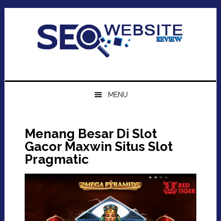
Skip
Skip
Skip
to
to
to
primary
main
primary
navigation
content
sidebar
MENU
Menang Besar Di Slot
Gacor Maxwin Situs Slot
Pragmatic