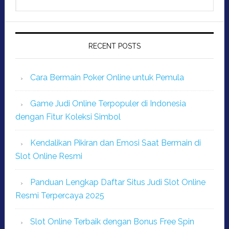
this
website
RECENT POSTS
Cara Bermain Poker Online untuk Pemula
Game Judi Online Terpopuler di Indonesia
dengan Fitur Koleksi Simbol
Kendalikan Pikiran dan Emosi Saat Bermain di
Slot Online Resmi
Panduan Lengkap Daftar Situs Judi Slot Online
Resmi Terpercaya 2025
Slot Online Terbaik dengan Bonus Free Spin