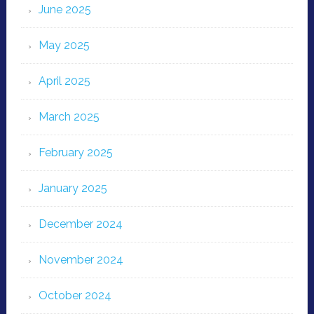
June 2025
May 2025
April 2025
March 2025
February 2025
January 2025
December 2024
November 2024
October 2024