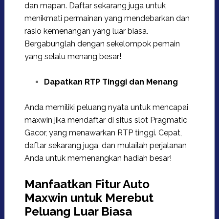
dan mapan. Daftar sekarang juga untuk
menikmati permainan yang mendebarkan dan
rasio kemenangan yang luar biasa.
Bergabunglah dengan sekelompok pemain
yang selalu menang besar!
Dapatkan RTP Tinggi dan Menang
Anda memiliki peluang nyata untuk mencapai
maxwin jika mendaftar di situs slot Pragmatic
Gacor, yang menawarkan RTP tinggi. Cepat,
daftar sekarang juga, dan mulailah perjalanan
Anda untuk memenangkan hadiah besar!
Manfaatkan Fitur Auto
Maxwin untuk Merebut
Peluang Luar Biasa